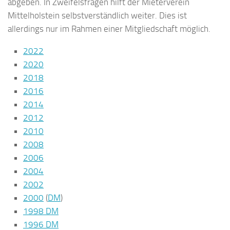
abgeben. In Zweifelsfragen hilft der Mieterverein
Mittelholstein selbstverständlich weiter. Dies ist
allerdings nur im Rahmen einer Mitgliedschaft möglich.
2022
2020
2018
2016
2014
2012
2010
2008
2006
2004
2002
2000
(
DM
)
1998 DM
1996 DM