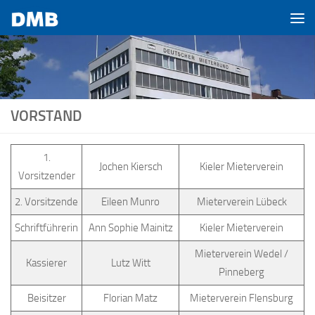
Zum Inhalt springen
VORSTAND
1.
Jochen Kiersch
Kieler Mieterverein
Vorsitzender
2. Vorsitzende
Eileen Munro
Mieterverein Lübeck
Schriftführerin
Ann Sophie Mainitz
Kieler Mieterverein
Mieterverein Wedel /
Kassierer
Lutz Witt
Pinneberg
Beisitzer
Florian Matz
Mieterverein Flensburg