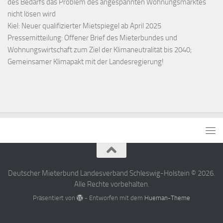
des Bedarfs das Problem des angespannten Wohnungsmarktes
nicht lösen wird
Kiel: Neuer qualifizierter Mietspiegel ab April 2025
Pressemitteilung: Offener Brief des Mieterbundes und
Wohnungswirtschaft zum Ziel der Klimaneutralität bis 2040;
Gemeinsamer Klimapakt mit der Landesregierung!
Deutscher Mieterbund Landesverband Schleswig-Holstein © 2026.
Alle Rechte vorbehalten.
Präsentiert von
- Entworfen mit dem
Hueman-Theme