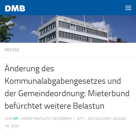
Zum Inhalt springen
PRESSE
Änderung des
Kommunalabgabengesetzes und
der Gemeindeordnung: Mieterbund
befürchtet weitere Belastun
VON
RP
· VERÖFFENTLICHT
DEZEMBER 1, 2011
· AKTUALISIERT
JANUAR
18, 2024