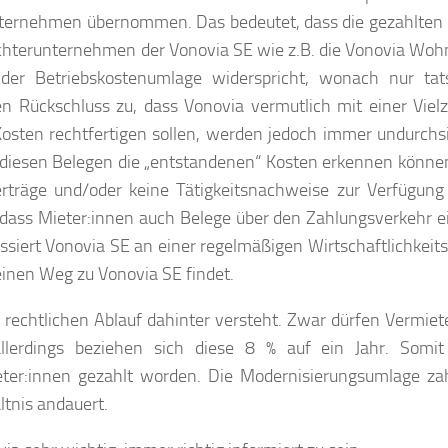
nternehmen übernommen. Das bedeutet, dass die gezahlten
chterunternehmen der Vonovia SE wie z.B. die Vonovia Wo
r Betriebskostenumlage widerspricht, wonach nur tats
n Rückschluss zu, dass Vonovia vermutlich mit einer Viel
 Kosten rechtfertigen sollen, werden jedoch immer undurchsi
s diesen Belegen die „entstandenen“ Kosten erkennen können
erträge und/oder keine Tätigkeitsnachweise zur Verfügung 
dass Mieter:innen auch Belege über den Zahlungsverkehr 
ressiert Vonovia SE an einer regelmäßigen Wirtschaftlichkeit
inen Weg zu Vonovia SE findet.
rechtlichen Ablauf dahinter versteht. Zwar dürfen Vermiet
lerdings beziehen sich diese 8 % auf ein Jahr. Somit 
ter:innen gezahlt worden. Die Modernisierungsumlage za
ltnis andauert.