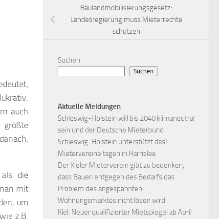
Baulandmobilisierungsgesetz:
Landesregierung muss Mieterrechte
schützen
Suchen
Suchen
edeutet,
ukrativ.
Aktuelle Meldungen
ern auch
Schleswig-Holstein will bis 2040 klimaneutral
 größte
sein und der Deutsche Mieterbund
 danach,
Schleswig-Holstein unterstützt das!
Mietervereine tagen in Harrislee
Der Kieler Mieterverein gibt zu bedenken,
als die
dass Bauen entgegen des Bedarfs das
 man mit
Problem des angespannten
Wohnungsmarktes nicht lösen wird
nden, um
Kiel: Neuer qualifizierter Mietspiegel ab April
wie z.B.