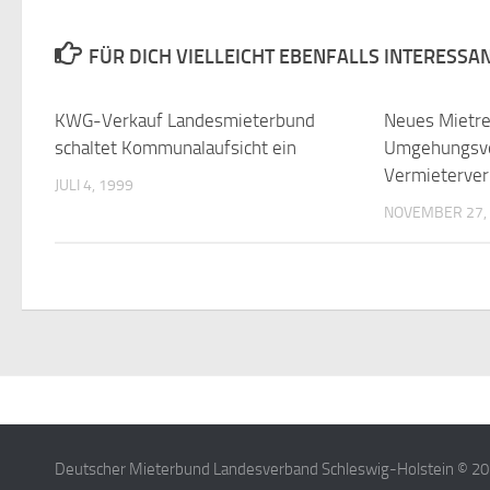
FÜR DICH VIELLEICHT EBENFALLS INTERESSA
KWG-Verkauf Landesmieterbund
Neues Mietre
schaltet Kommunalaufsicht ein
Umgehungsve
Vermieterve
JULI 4, 1999
NOVEMBER 27,
Deutscher Mieterbund Landesverband Schleswig-Holstein © 2026