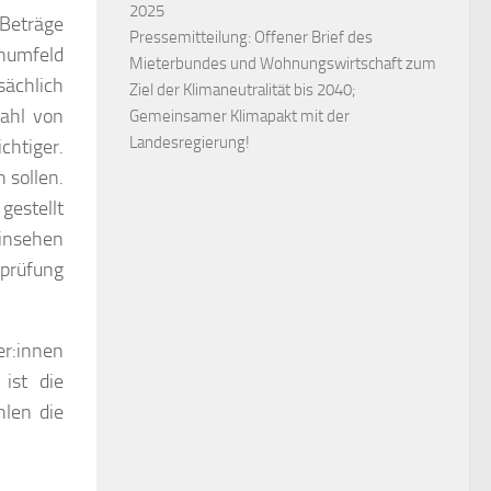
2025
 Beträge
Pressemitteilung: Offener Brief des
hnumfeld
Mieterbundes und Wohnungswirtschaft zum
ächlich
Ziel der Klimaneutralität bis 2040;
zahl von
Gemeinsamer Klimapakt mit der
Landesregierung!
chtiger.
 sollen.
gestellt
einsehen
sprüfung
er:innen
ist die
hlen die