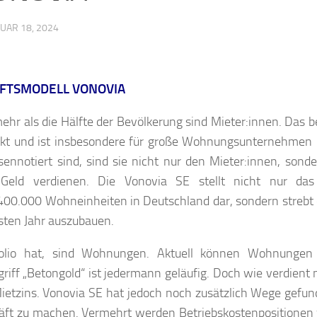
UAR 18, 2024
FTSMODELL VONOVIA
ehr als die Hälfte der Bevölkerung sind Mieter:innen. Das b
kt und ist insbesondere für große Wohnungsunternehmen l
otiert sind, sind sie nicht nur den Mieter:innen, sond
 Geld verdienen. Die Vonovia SE stellt nicht nur das
0.000 Wohneinheiten in Deutschland dar, sondern strebt
hsten Jahr auszubauen.
folio hat, sind Wohnungen. Aktuell können Wohnungen 
griff „Betongold“ ist jedermann geläufig. Doch wie verdient
Mietzins. Vonovia SE hat jedoch noch zusätzlich Wege gefu
ft zu machen. Vermehrt werden Betriebskostenpositionen 