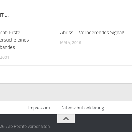
NT …
cht: Erste
Abriss – Verheerendes Signal!
rsuche eines
MAI 4, 2016
rbandes
 2001
Impressum
Datenschutzerklärung
. Alle Rechte vorbehalten.