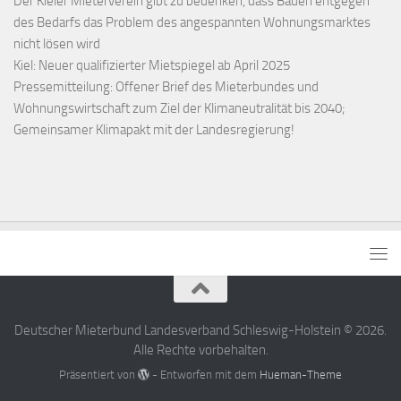
Der Kieler Mieterverein gibt zu bedenken, dass Bauen entgegen
des Bedarfs das Problem des angespannten Wohnungsmarktes
nicht lösen wird
Kiel: Neuer qualifizierter Mietspiegel ab April 2025
Pressemitteilung: Offener Brief des Mieterbundes und
Wohnungswirtschaft zum Ziel der Klimaneutralität bis 2040;
Gemeinsamer Klimapakt mit der Landesregierung!
Deutscher Mieterbund Landesverband Schleswig-Holstein © 2026.
Alle Rechte vorbehalten.
Präsentiert von
- Entworfen mit dem
Hueman-Theme