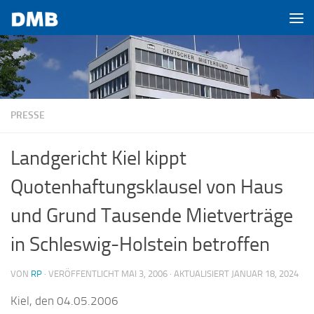
Zum Inhalt springen
PRESSE
Landgericht Kiel kippt
Quotenhaftungsklausel von Haus
und Grund Tausende Mietverträge
in Schleswig-Holstein betroffen
VON
RP
· VERÖFFENTLICHT
MAI 3, 2006
· AKTUALISIERT
JANUAR 18, 2024
Kiel, den 04.05.2006