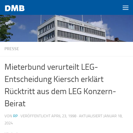
Zum Inhalt springen
PRESSE
Mieterbund verurteilt LEG-
Entscheidung Kiersch erklärt
Rücktritt aus dem LEG Konzern-
Beirat
VON
RP
· VERÖFFENTLICHT
APRIL 23, 1998
· AKTUALISIERT
JANUAR 18,
2024