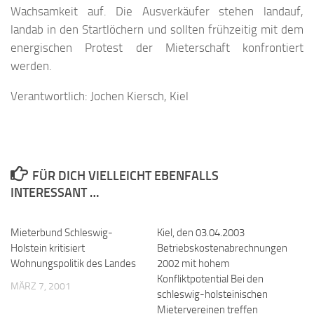
Wachsamkeit auf. Die Ausverkäufer stehen landauf,
landab in den Startlöchern und sollten frühzeitig mit dem
energischen Protest der Mieterschaft konfrontiert
werden.
Verantwortlich: Jochen Kiersch, Kiel
FÜR DICH VIELLEICHT EBENFALLS
INTERESSANT …
Mieterbund Schleswig-
Kiel, den 03.04.2003
Holstein kritisiert
Betriebskostenabrechnungen
Wohnungspolitik des Landes
2002 mit hohem
Konfliktpotential Bei den
MÄRZ 7, 2001
schleswig-holsteinischen
Mietervereinen treffen