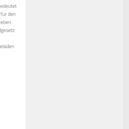
bedeutet
 für den
sieben
dgesetz
eladen