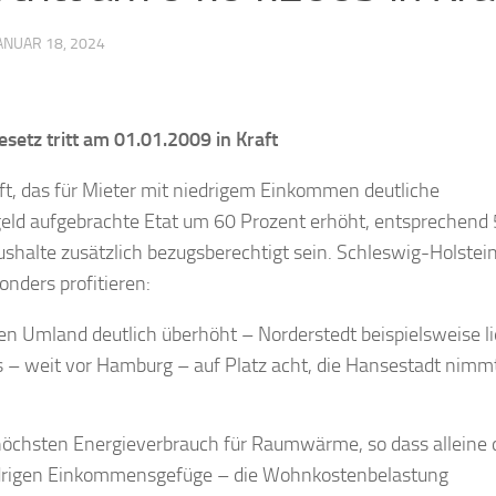
ANUAR 18, 2024
etz tritt am 01.01.2009 in Kraft
t, das für Mieter mit niedrigem Einkommen deutliche
geld aufgebrachte Etat um 60 Prozent erhöht, entsprechend
halte zusätzlich bezugsberechtigt sein. Schleswig-Holstei
nders profitieren:
n Umland deutlich überhöht – Norderstedt beispielsweise li
 – weit vor Hamburg – auf Platz acht, die Hansestadt nimmt
höchsten Energieverbrauch für Raumwärme, so dass alleine 
edrigen Einkommensgefüge – die Wohnkostenbelastung