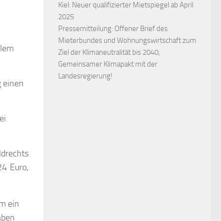
Kiel: Neuer qualifizierter Mietspiegel ab April
2025
Pressemitteilung: Offener Brief des
Mieterbundes und Wohnungswirtschaft zum
llem
Ziel der Klimaneutralität bis 2040;
Gemeinsamer Klimapakt mit der
Landesregierung!
g einen
ei
ldrechts
24 Euro,
um ein
aben