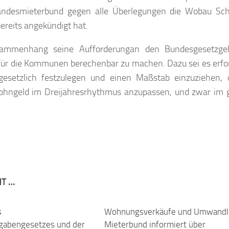
andesmieterbund gegen alle Überlegungen die Wobau Sch
ereits angekündigt hat.
sammenhang seine Aufforderungan den Bundesgesetzgeb
ür die Kommunen berechenbar zu machen. Dazu sei es erfor
setzlich festzulegen und einen Maßstab einzuziehen, 
ohngeld im Dreijahresrhythmus anzupassen, und zwar im 
NT …
s
Wohnungsverkäufe und Umwandl
abengesetzes und der
Mieterbund informiert über