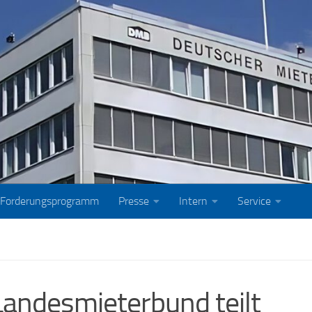
Forderungsprogramm
Presse
Intern
Service
andesmieterbund teilt