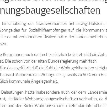
ungsbaugesellschaften
ie Einschätzung des Städteverbandes Schleswig-Holstein,
 Wohngeldes für Sozialhilfeempfänger auf die Kommunen z
 die damit verbundenen Risiken hatte der Landesmieterbu
sen.
e Kommunen auch dadurch zusätzlich belastet, daß die Anh
t. Die schon von der alten Bundesregierung mehrfach
e dazu geführt, daß die Zahl der Wohngeldbezieher steigt 
stet wird. Während das Wohngeld zu jeweils zu 50 % vom Bu
ließlich kommunale Angelegenheit.
n Belastungen hatte insbesondere auch der dem Landesmi
nt, die Kieler Wohnungsbaugesellschaft zu verkaufen, da d
halten und den Kieler Wohnungsmarkt mietendämpfend beei