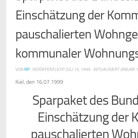
Einschätzung der Kom
pauschalierten Wohngel
kommunaler Wohnungsb
VON
RP
· VERÖFFENTLICHT
JULI 15, 1999
· AKTUALISIERT
JANUAR 1
Kiel, den 16.07.1999
Sparpaket des Bund
Einschätzung der
pauschalierten Wohn