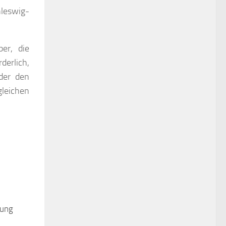
leswig-
er, die
derlich,
der den
gleichen
ung