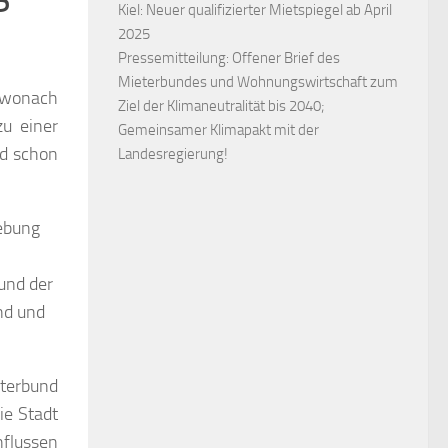
Kiel: Neuer qualifizierter Mietspiegel ab April
2025
Pressemitteilung: Offener Brief des
Mieterbundes und Wohnungswirtschaft zum
 wonach
Ziel der Klimaneutralität bis 2040;
u einer
Gemeinsamer Klimapakt mit der
nd schon
Landesregierung!
ebung
und der
nd und
eterbund
ie Stadt
nflussen