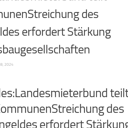
munenStreichung des
des erfordert Stärkung
augesellschaften
8, 2024
es:Landesmieterbund teil
 KommunenStreichung des
geldes erfordert Stärkun