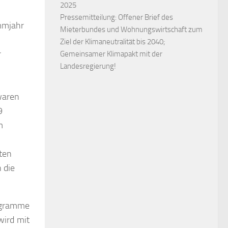
2025
Pressemitteilung: Offener Brief des
mmjahr
Mieterbundes und Wohnungswirtschaft zum
Ziel der Klimaneutralität bis 2040;
r
Gemeinsamer Klimapakt mit der
Landesregierung!
waren
9
m
ten
 die
rogramme
wird mit