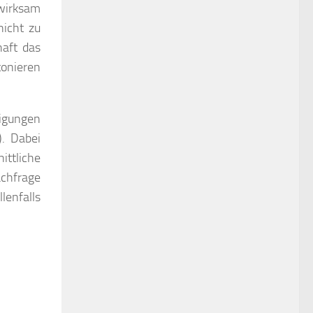
wirksam
nicht zu
haft das
tonieren
igungen
. Dabei
ttliche
achfrage
lenfalls