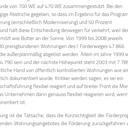
urde von 700 WE auf 470 WE zusammengestutzt. Bei den
ge Abstriche gegeben, so dass im Ergebnis für das Progra
ung (einschließlich Modernisierung) und 50 Prozent
nd hält diese Entscheidung deswegen für verkehrt, weil de
ilzt wie Butter an der Sonne. Von 1999 bis 2008 jeweils
000 preisgbundenen Wohnungen des I. Förderweges 47.866
 die außerplanmäßig abgelöst werden. Allein im Jahre 1999 
.790 sein und der nächste Höhepunkt steht 2003 mit 7.78
ntliche Hand von öffentlich kontrollierten Wohnungen wie a
ich dokumentiert wurde. Kritiker werden sagen, es sei ein
äftsführung flexibel reagiert und auf breiter Front die Mie
 das Unternehmen dann genauso flexibel reagieren wird, wenn
ientiert ist.
g ist die Tatsache, dass die Kurzsichtigkeit der Förderp
eichenden Wohnungsangebotes die Förderung zurückgefahren 