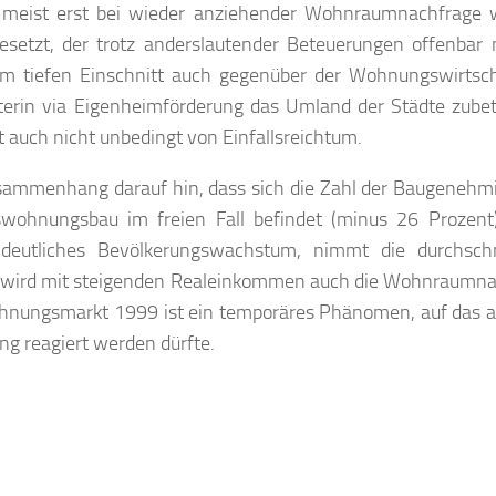
en meist erst bei wieder anziehender Wohnraumnachfrage 
setzt, der trotz anderslautender Beteuerungen offenbar 
dem tiefen Einschnitt auch gegenüber der Wohnungswirtsc
terin via Eigenheimförderung das Umland der Städte zube
 auch nicht unbedingt von Einfallsreichtum.
sammenhang darauf hin, dass sich die Zahl der Baugenehm
swohnungsbau im freien Fall befindet (minus 26 Prozent)
deutliches Bevölkerungswachstum, nimmt die durchschni
nd wird mit steigenden Realeinkommen auch die Wohnraumn
hnungsmarkt 1999 ist ein temporäres Phänomen, auf das al
g reagiert werden dürfte.