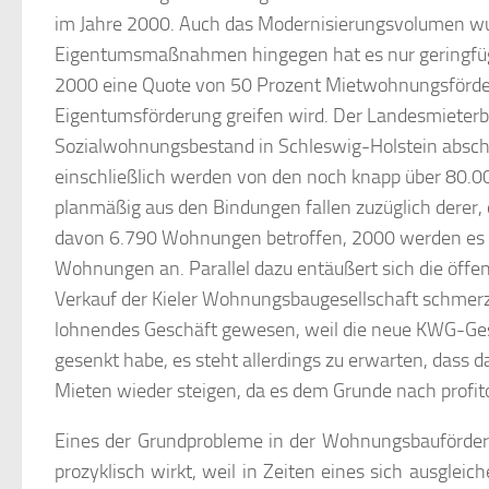
im Jahre 2000. Auch das Modernisierungsvolumen w
Eigentumsmaßnahmen hingegen hat es nur geringfügi
2000 eine Quote von 50 Prozent Mietwohnungsförder
Eigentumsförderung greifen wird. Der Landesmieterbu
Sozialwohnungsbestand in Schleswig-Holstein abschm
einschließlich werden von den noch knapp über 80.
planmäßig aus den Bindungen fallen zuzüglich derer,
davon 6.790 Wohnungen betroffen, 2000 werden es 4
Wohnungen an. Parallel dazu entäußert sich die öffe
Verkauf der Kieler Wohnungsbaugesellschaft schmerzl
lohnendes Geschäft gewesen, weil die neue KWG-Gesch
gesenkt habe, es steht allerdings zu erwarten, dass
Mieten wieder steigen, da es dem Grunde nach profitor
Eines der Grundprobleme in der Wohnungsbauförderun
prozyklisch wirkt, weil in Zeiten eines sich ausgl