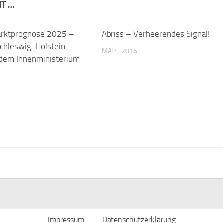
NT …
ktprognose 2025 –
Abriss – Verheerendes Signal!
chleswig-Holstein
MAI 4, 2016
 dem Innenministerium
Impressum
Datenschutzerklärung