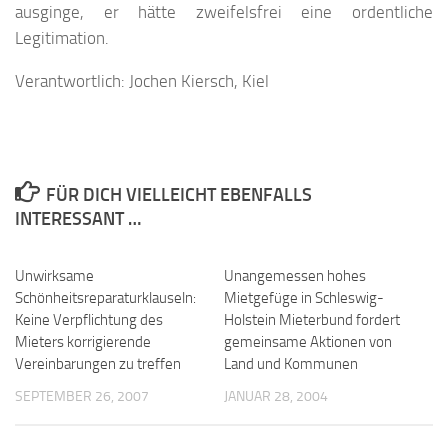
ausginge, er hätte zweifelsfrei eine ordentliche
Legitimation.
Verantwortlich: Jochen Kiersch, Kiel
FÜR DICH VIELLEICHT EBENFALLS
INTERESSANT …
Unwirksame
Unangemessen hohes
Schönheitsreparaturklauseln:
Mietgefüge in Schleswig-
Keine Verpflichtung des
Holstein Mieterbund fordert
Mieters korrigierende
gemeinsame Aktionen von
Vereinbarungen zu treffen
Land und Kommunen
SEPTEMBER 26, 2007
JANUAR 28, 2004