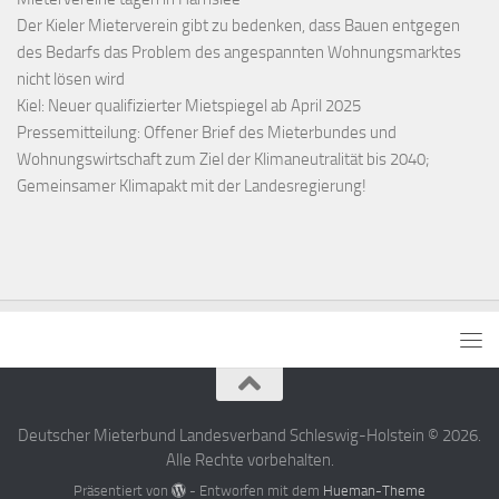
Der Kieler Mieterverein gibt zu bedenken, dass Bauen entgegen
des Bedarfs das Problem des angespannten Wohnungsmarktes
nicht lösen wird
Kiel: Neuer qualifizierter Mietspiegel ab April 2025
Pressemitteilung: Offener Brief des Mieterbundes und
Wohnungswirtschaft zum Ziel der Klimaneutralität bis 2040;
Gemeinsamer Klimapakt mit der Landesregierung!
Deutscher Mieterbund Landesverband Schleswig-Holstein © 2026.
Alle Rechte vorbehalten.
Präsentiert von
- Entworfen mit dem
Hueman-Theme