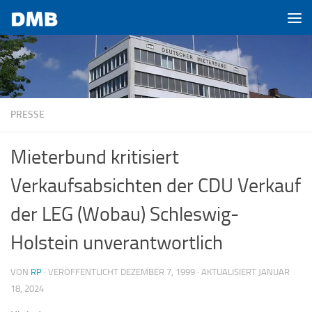
Zum Inhalt springen
PRESSE
Mieterbund kritisiert
Verkaufsabsichten der CDU Verkauf
der LEG (Wobau) Schleswig-
Holstein unverantwortlich
VON
RP
· VERÖFFENTLICHT
DEZEMBER 7, 1999
· AKTUALISIERT
JANUAR
18, 2024