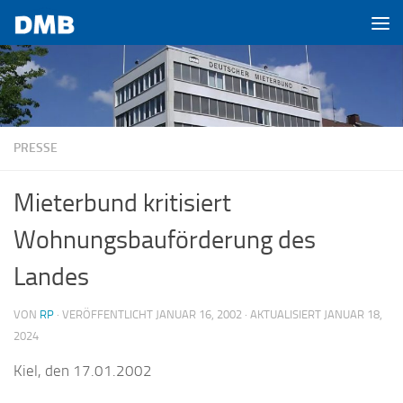
Zum Inhalt springen
PRESSE
Mieterbund kritisiert
Wohnungsbauförderung des
Landes
VON
RP
· VERÖFFENTLICHT
JANUAR 16, 2002
· AKTUALISIERT
JANUAR 18,
2024
Kiel, den 17.01.2002