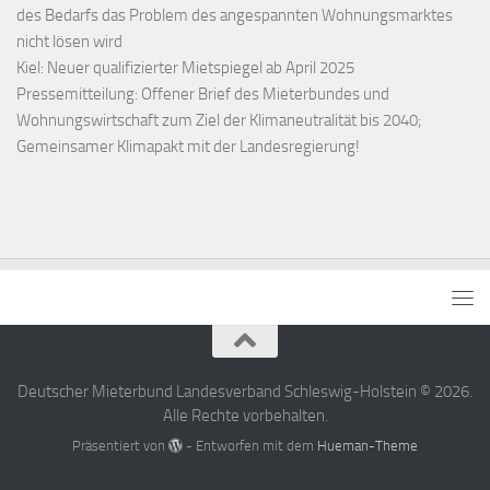
des Bedarfs das Problem des angespannten Wohnungsmarktes
nicht lösen wird
Kiel: Neuer qualifizierter Mietspiegel ab April 2025
Pressemitteilung: Offener Brief des Mieterbundes und
Wohnungswirtschaft zum Ziel der Klimaneutralität bis 2040;
Gemeinsamer Klimapakt mit der Landesregierung!
Deutscher Mieterbund Landesverband Schleswig-Holstein © 2026.
Alle Rechte vorbehalten.
Präsentiert von
- Entworfen mit dem
Hueman-Theme