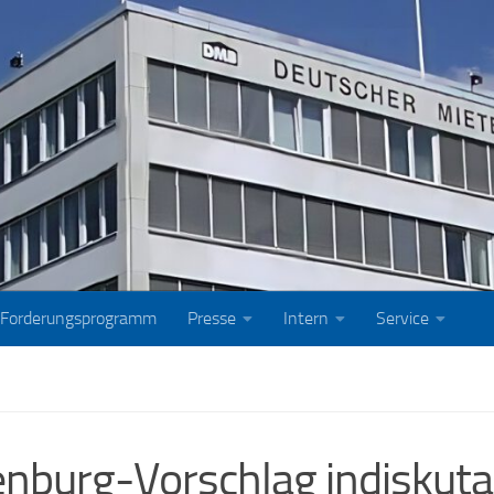
Forderungsprogramm
Presse
Intern
Service
burg-Vorschlag indiskuta