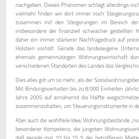
nachgeben. Dieses Phänomen schlägt allerdings nic
vielmehr finden wir dort immer noch Steigerungsra
zusammen mit den Steigerungen im Bereich der
insbesondere der finanziell schwächer gestellten
daher ein immer stärkerer Nachfragedruck auf pre
Holstein vorhält. Gerade das landeseigene Unter
ehemals gemeinnützigen Wohnungswirtschaft durch
verschiedenen Standorten des Landes das Vergleich
Dies alles gilt um so mehr, als der Sozialwohnungsb
Mit Bindungsverlusten bis zu 8.000 Einheiten jährl
Jahre 2005 auf annähernd die Hälfte wegschmelze
zusammenzuhalten, um Steuerungsinstrumente in de
Aber auch die wohlfeile Idee, Wohnungsbestände „nur
besonderer Kompetenz; die jüngsten Wohnungsver
daß gerade mal 10 bis 15 % der betroffenen Miete