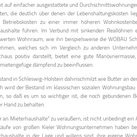
ht auf einfacher ausgestattete und Durchschnittswohnunge
ten, die deutlich über denen der Lebenshaltungskosten li
 Betriebskosten zu einer immer höheren Wohnkostenbe
 Haushalte führen. Im Verbund mit sinkenden Reallöhnen 
iswerten Wohnraum, wie ihn beispielsweise die WOBAU Sc
nehmen, welches sich im Vergleich zu anderen Unterneh
aus positiv darstellt, bietet eine gute Manövriermasse
smietengefüge dämpfend zu beeinflussen.
estand in Schleswig-Holstein dahinschmilzt wie Butter an de
ich wird der Bestand im klassischen sozialen Wohnungsbau
n, so daß es um so wichtiger ist, die noch gebundenen B
r Hand zu behalten.
 an Mieterhaushalte“ zu veräußern, ist nicht unbedingt ein
käufe von großen Kieler Wohnungsunternehmen haben be
rhaushalte in der Lage und willens sind, ihre eigene Wo