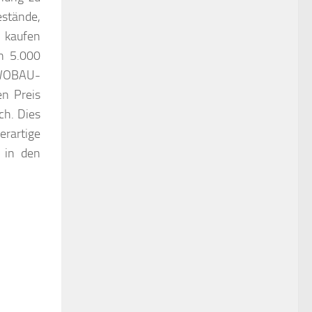
stände,
r kaufen
n 5.000
 WOBAU-
n Preis
ch. Dies
erartige
h in den