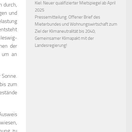
Kiel: Neuer qualifizierter Mietspiegel ab April
n durch,
2025
egen und
Pressemitteilung: Offener Brief des
lastung
Mieterbundes und Wohnungswirtschaft zum
entsteht
Ziel der Klimaneutralität bis 2040;
hleswig-
Gemeinsamer Klimapakt mit der
men der
Landesregierung!
, um an
r Sonne.
 bis zum
estände
 Ausweis
wiesen,
hnung zu