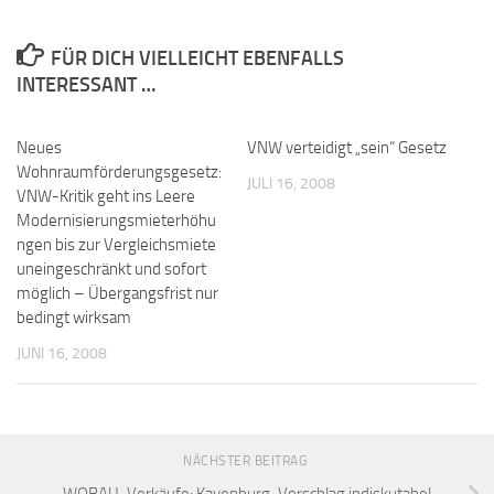
FÜR DICH VIELLEICHT EBENFALLS
INTERESSANT …
Neues
VNW verteidigt „sein“ Gesetz
Wohnraumförderungsgesetz:
JULI 16, 2008
VNW-Kritik geht ins Leere
Modernisierungsmieterhöhu
ngen bis zur Vergleichsmiete
uneingeschränkt und sofort
möglich – Übergangsfrist nur
bedingt wirksam
JUNI 16, 2008
NÄCHSTER BEITRAG
WOBAU-Verkäufe: Kayenburg-Vorschlag indiskutabel