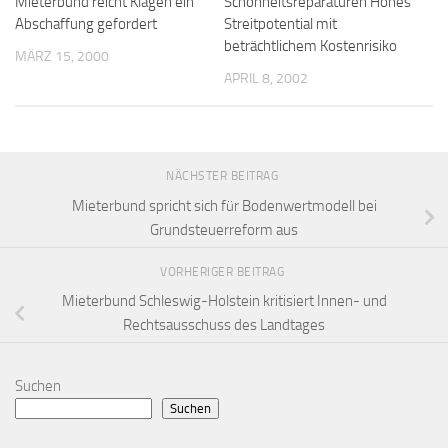
Mieterbund reicht Klagen ein
Schönheitsreparaturen Hohes
Abschaffung gefordert
Streitpotential mit
beträchtlichem Kostenrisiko
MÄRZ 15, 2000
APRIL 8, 2002
NÄCHSTER BEITRAG
Mieterbund spricht sich für Bodenwertmodell bei
Grundsteuerreform aus
VORHERIGER BEITRAG
Mieterbund Schleswig-Holstein kritisiert Innen- und
Rechtsausschuss des Landtages
Suchen
Suchen