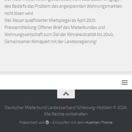
des Bedarfs das Problem des angespannten Wohnungsmarktes
nicht lösen wird
Kiel: Neuer qualifizierter Mietspiegel ab April 2025
Pressemitteilung: Offener Brief des Mieterbundes und
Wohnungswirtschaft zum Ziel der Klimaneutralität bis 2040;
Gemeinsamer Klimapakt mit der Landesregierung!
Deutscher Mieterbund Landesverband Schleswig-Holstein © 2026.
Alle Rechte vorbehalten.
Präsentiert von
- Entworfen mit dem
Hueman-Theme