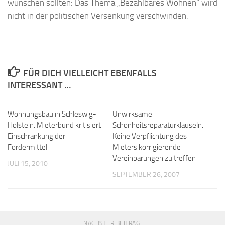
wünschen sollten: Das Thema „Bezahlbares Wohnen“ wird
nicht in der politischen Versenkung verschwinden.
FÜR DICH VIELLEICHT EBENFALLS
INTERESSANT …
Wohnungsbau in Schleswig-
Unwirksame
Holstein: Mieterbund kritisiert
Schönheitsreparaturklauseln:
Einschränkung der
Keine Verpflichtung des
Fördermittel
Mieters korrigierende
Vereinbarungen zu treffen
JULI 15, 2010
SEPTEMBER 26, 2007
NÄCHSTER BEITRAG