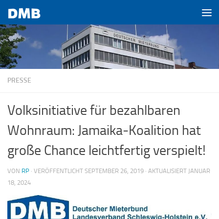
Zum Inhalt springen
PRESSE
Volksinitiative für bezahlbaren
Wohnraum: Jamaika-Koalition hat
große Chance leichtfertig verspielt!
VON
RP
· VERÖFFENTLICHT
SEPTEMBER 26, 2019
· AKTUALISIERT
JANUAR
18, 2024