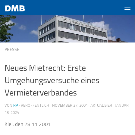
Zum Inhalt springen
PRESSE
Neues Mietrecht: Erste
Umgehungsversuche eines
Vermieterverbandes
VON
RP
· VERÖFFENTLICHT
NOVEMBER 27, 2001
· AKTUALISIERT
JANUAR
18, 2024
Kiel, den 28.11.2001