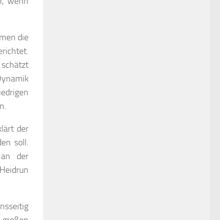
h, wenn
hmen die
richtet.
schätzt
 Dynamik
iedrigen
n.
lärt der
en soll.
 an der
 Heidrun
nsseitig