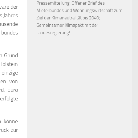
Pressemitteilung: Offener Brief des
wäre der
Mieterbundes und Wohnungswirtschaft zum
s Jahres
Ziel der Klimaneutralität bis 2040;
ausende
Gemeinsamer Klimapakt mit der
erbundes
Landesregierung!
in Grund
Holstein
 einzige
men von
d. Euro
erfolgte
on könne
uck zur