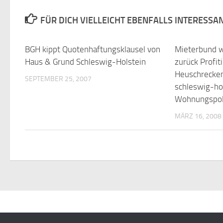
FÜR DICH VIELLEICHT EBENFALLS INTERESSA
BGH kippt Quotenhaftungsklausel von
Mieterbund 
Haus & Grund Schleswig-Holstein
zurück Profit
Heuschrecken
SEPTEMBER 25, 2007
schleswig-ho
Wohnungspoli
MÄRZ 16, 2008