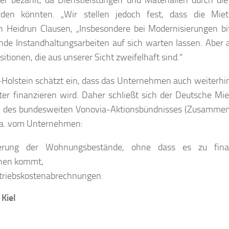
er bezahlt, da Dienstleistungen und Materialien durch di
den könnten. „Wir stellen jedoch fest, dass die Mie
in Heidrun Clausen, „Insbesondere bei Modernisierungen bi
de Instandhaltungsarbeiten auf sich warten lassen. Aber 
tionen, die aus unserer Sicht zweifelhaft sind.“
olstein schätzt ein, dass das Unternehmen auch weiterhi
r finanzieren wird. Daher schließt sich der Deutsche Mi
n des bundesweiten Vonovia-Aktionsbündnisses (Zusammen
 u.a. vom Unternehmen:
uerung der Wohnungsbestände, ohne dass es zu finan
nnen kommt,
Betriebskostenabrechnungen.
Kiel