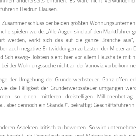
nahmen andererseits erhöhen. Es wäre nicht verwunderlic
sführerin Heidrun Clausen.
 den Zusammenschluss der beiden größten Wohnungsunterne
he spielen würde. „Alle Augen sind auf den Marktführer ge
rt werden, wirkt sich das auf die ganze Branche aus“, 
aber auch negative Entwicklungen zu Lasten der Mieter an
Schleswig-Holstein sieht hier vor allem Haushalte mit n
s bei der Wohnungssuche nicht an der Vonovia vorbeikomme
Frage der Umgehung der Grunderwerbsteuer. Ganz offen erk
wie die Fälligkeit der Grunderwerbssteuer umgangen werd
en so einen mittleren dreistelligen Millionenbetrag
al, aber dennoch ein Skandal!“, bekräftigt Geschäftsführerin
nderen Aspekten kritisch zu bewerten. So wird unternehme