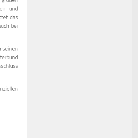
e großen
ten und
ttet das
auch bei
n seinen
eterbund
schluss
ziellen