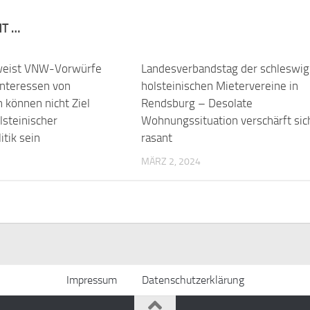
NT …
weist VNW-Vorwürfe
Landesverbandstag der schleswig
interessen von
holsteinischen Mietervereine in
 können nicht Ziel
Rendsburg – Desolate
lsteinischer
Wohnungssituation verschärft sic
tik sein
rasant
MÄRZ 2, 2024
Impressum
Datenschutzerklärung